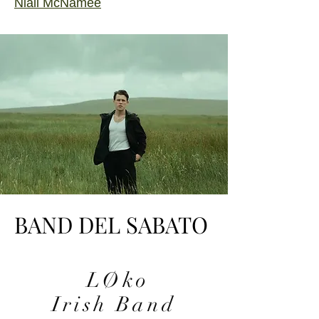
Niall McNamee
BAND DEL SABATO
BAND DEL SABATO
LØko
Irish Band