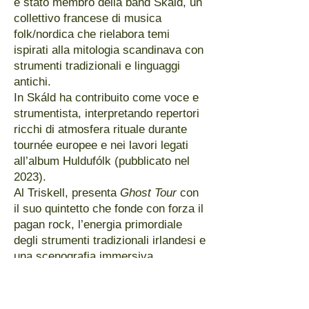
è stato membro della band Skáld, un
collettivo francese di musica
folk/nordica che rielabora temi
ispirati alla mitologia scandinava con
strumenti tradizionali e linguaggi
antichi.
In Skáld ha contribuito come voce e
strumentista, interpretando repertori
ricchi di atmosfera rituale durante
tournée europee e nei lavori legati
all’album Huldufólk (pubblicato nel
2023).
​Al Triskell, presenta
Ghost Tour
con
il suo quintetto che fonde con forza il
pagan rock, l’energia primordiale
degli strumenti tradizionali irlandesi e
una scenografia immersiva.
​Con riff affilati, un violino irlandese
travolgente e una voce intensa e
potente, ogni concerto si trasforma in