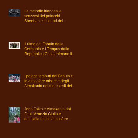
Le melodie irlandesi e
scozzesi dei polacchi
Sheeban e il sound dei
bielorussi Irorath venerdì sul
palco del Triskell
Il ritmo dei Fabula dalla
Germania e i Tempus dalla
Repubblica Ceca animano il
giovedì del Triskell
I potenti tamburi dei Fabula e
le atmosfere mistiche degli
Almakanta nel mercoledì del
Triskell
John Falko e Almakanta dal
Friuli Venezia Giulia e
dall’Italia ritmi e atmosfere
irlandesi e celtiche nel martedì
del Triskell