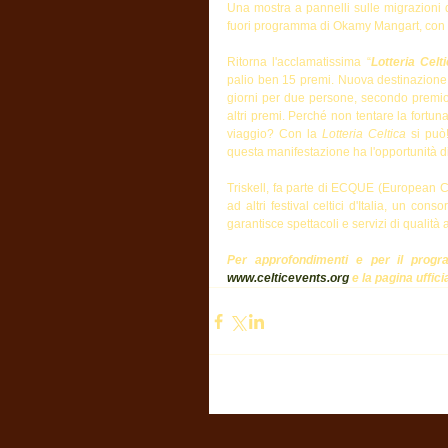
Una mostra a pannelli sulle migrazioni d
fuori programma di Okamy Mangart, con o
Ritorna l'acclamatissima “
Lotteria Celt
palio ben 15 premi. Nuova destinazione p
giorni per due persone, secondo premi
altri premi. Perché non tentare la fortu
viaggio? Con la 
Lotteria Celtica
 si può
questa manifestazione ha l'opportunità di
Triskell, fa parte di ECQUE (European Ce
ad altri festival celtici d'Italia, un cons
garantisce spettacoli e servizi di qualità 
www.celticevents.org
 e la pagina uffic