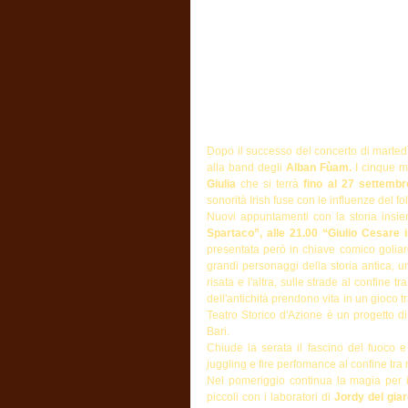
Dopo il successo del concerto di martedì
alla band degli 
Alban Fùam.
 I cinque mu
Giulia 
che si terrà
 fino al 27 settembr
sonorità Irish fuse con le influenze del 
Nuovi appuntamenti con la storia insie
Spartaco”, alle 21.00 “Giulio Cesare i
presentata però in chiave comico goliardi
grandi personaggi della storia antica, un
risata e l'altra, sulle strade al confine 
dell'antichità prendono vita in un gioco 
Teatro Storico d'Azione è un progetto di
Bari.
Chiude la serata il fascino del fuoco e
juggling e fire perfomance al confine tra r
Nel pomeriggio continua la magia per i
piccoli con i laboratori di
 Jordy del giar