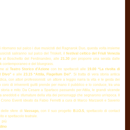
 ritornano sul palco i due musicisti del Ragnarok Duo, questa volta insieme 
sicisti saliranno sul palco del Triskell, il 
festival celtico del Friuli Venezia 
e
 al Boschetto del Ferdinandeo, alle 
21.30
 per proporre una serata dalle 
folk contemporaneo e del bluegrass.
me al 
Teatro Storico d'Azione 
con tre spettacoli alle 
19.00 “La rivolta di 
l Divo”
 e alle
 23.15 “Attila, Flagellum Dei”
. Si tratta di vera storia antica 
ca, con attori professionisti: un attore a leggio narra la vita e le gesta dei 
 coro di irriverenti guitti prende per mano il pubblico e lo conduce, tra una 
tra storia e mito. Da Cesare a Spartaco passando per Attila, le grandi vicende 
tra aneddoti e sfumature della vita dei personaggi che segnarono un'epoca. Il 
 Crono Eventi ideato da Fabio Ferretti a cura di Marco Marzaioli e Saverio 
 delle sfere di
 Vassago, 
con il suo progetto 
B.I.O.S
, spettacolo di contact 
ito e spettacolo teatrale. 
 più 
dino 