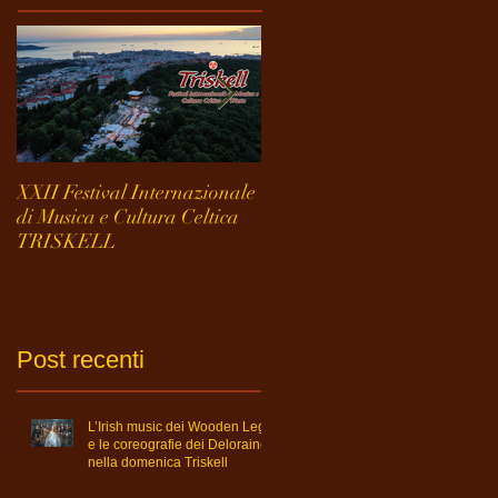
XXII Festival Internazionale
Stay Tuned!
di Musica e Cultura Celtica
TRISKELL
Post recenti
L’Irish music dei Wooden Legs
e le coreografie dei Deloraine
nella domenica Triskell