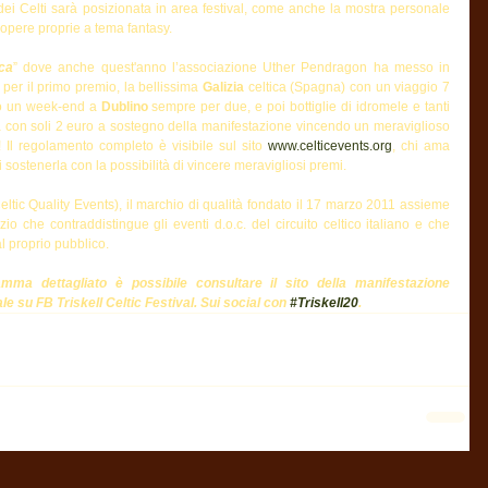
ei Celti sarà posizionata in area festival, come anche la mostra personale 
pere proprie a tema fantasy.
ica
” dove anche quest'anno l’associazione Uther Pendragon ha messo in 
er il primo premio, la bellissima 
Galizia
 celtica (Spagna) con un viaggio 7 
o un week-end a 
Dublino
 sempre per due, e poi bottiglie di idromele e tanti 
na con soli 2 euro a sostegno della manifestazione vincendo un meraviglioso 
! Il regolamento completo è visibile sul sito 
www.celticevents.org
, chi ama 
 sostenerla con la possibilità di vincere meravigliosi premi.
ltic Quality Events), il marchio di qualità fondato il 17 marzo 2011 assieme 
orzio che contraddistingue gli eventi d.o.c. del circuito celtico italiano e che 
al proprio pubblico.
Per approfondimenti e per il programma dettagliato è possibile consultare il sito della manifestazione 
iale su FB Triskell Celtic Festival. Sui social con 
#Triskell20
.