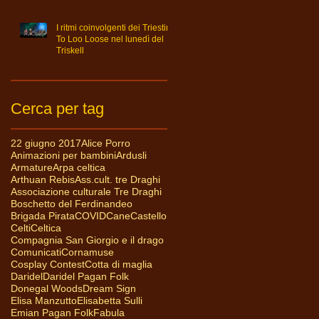
I ritmi coinvolgenti dei Triestini
To Loo Loose nel lunedì del
Triskell
Cerca per tag
22 giugno 2017
Alice Porro
Animazioni per bambini
Ardusli
Armature
Arpa celtica
Arthuan Rebis
Ass.cult. tre Draghi
Associazione culturale Tre Draghi
Boschetto del Ferdinandeo
Brigada Pirata
COVID
Cane
Castello
Celti
Celtica
Compagnia San Giorgio e il drago
Comunicati
Cornamuse
Cosplay Contest
Cotta di maglia
Daridel
Daridel Pagan Folk
Donegal Woods
Dream Sign
Elisa Manzutto
Elisabetta Sulli
Emian Pagan Folk
Fabula