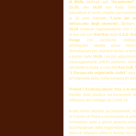
di Wolfy
 dedicati agli 
“Incantesimi”
15.30, 
alle 
16.00
 con Katia Simone
laboratorio di riciclo creativo per bambini 
ai 10 anni intitolato 
“L'arte del ric
nell'ascolto degli elementi”. S
16.00
 continua l'appuntamento con il c
di due ore con 
Rob Roy
 della 
A.S.D. Dr
Rouge
 con iscrizione obbligato
all'infopoint. Mentre prove liber
dimostrazioni per aspiranti arcieri si terr
a partire dalle 
18.00
. I piccoli appassionat
equipaggiamenti antichi potranno cimen
riprodotta in scala, a cura dell'
Ass.Cult. 
“L'Europa alle origini della civiltà” 
sarà
all'originalità della civiltà europea fin dal
Triskell
 è 
Ecofesta plastic free, e lo slo
impatto della plastica sul benessere del
diffusione del contagio da Covid-19.
Inoltre tende storiche, accampamenti, ba
al Cerchio di Pietra e rievocazioni di antic
Animazioni varie e giochi saranno propost
accompagnato dalla leggendaria cucina ce
stand di artigiano celtico e fantasy che c