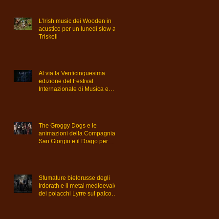
L’Irish music dei Wooden in
acustico per un lunedì slow al
Triskell
Al via la Venticinquesima
edizione del Festival
Internazionale di Musica e
Cultura Celtica di Trieste
The Groggy Dogs e le
animazioni della Compagnia
San Giorgio e il Drago per
l’ultima giornata del Triskell
Sfumature bielorusse degli
Irdorath e il metal medioevale
dei polacchi Lyrre sul palco
del festival dalle 21.00