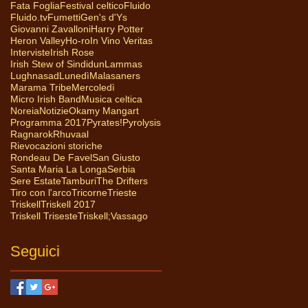
Fata Foglia
Festival celtico
Fluido
Fluido.tv
Fumetti
Gen's d'Ys
Giovanni Zavalloni
Harry Potter
Heron Valley
Ho-ro
In Vino Veritas
Interviste
Irish Rose
Irish Stew of Sindidun
Lammas
Lughnasad
Lunedì
Malasaners
Marama Tribe
Mercoledì
Micro Irish Band
Musica celtica
Noreia
Notizie
Okamy Mangart
Programma 2017
Pyrates!
Pyrolysis
Ragnarok
Rhuvaal
Rievocazioni storiche
Rondeau De Favel
San Giusto
Santa Maria La Longa
Serbia
Sere Estate
Tamburi
The Drifters
Tiro con l'arco
Tricorne
Trieste
Triskell
Triskell 2017
Triskell Triseste
Triskell;
Vassago
Seguici