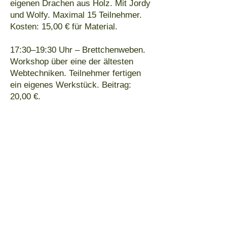
eigenen Drachen aus Holz. Mit Jordy
und Wolfy. Maximal 15 Teilnehmer.
Kosten: 15,00 € für Material.
17:30–19:30 Uhr – Brettchenweben.
Workshop über eine der ältesten
Webtechniken. Teilnehmer fertigen
ein eigenes Werkstück. Beitrag:
20,00 €.
18:00 Uhr – Historisches Fechten.
Vorführungen und kostenlose
Probestunden mit A.S.D. Trieste
Scherma Storica (ab 16 Jahren).
18:00–19:00 Uhr – Workshop
„Feenblumenkranz“. Modellierkurs
für Kinder und Erwachsene. Kosten:
10,00 € für Materialien. Mit Greta.