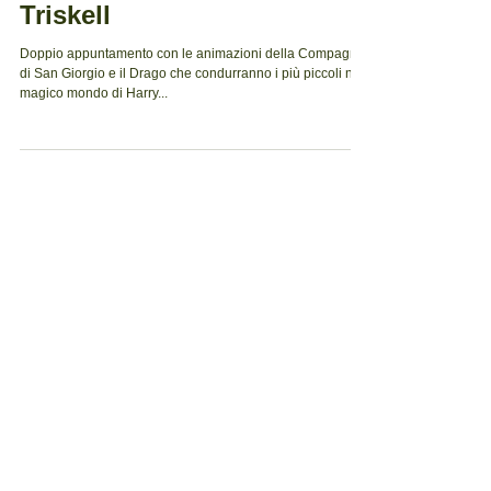
chiude la XXI edizione del
Triskell
Doppio appuntamento con le animazioni della Compagnia
di San Giorgio e il Drago che condurranno i più piccoli nel
magico mondo di Harry...
Post in evidenza