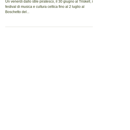
serata i Fabula
Un venerdì dallo stile piratesco, il 30 giugno al Triskell, il
festival di musica e cultura celtica fino al 2 luglio al
Boschetto del...
Post in evidenza
XXII Festival
Stay Tuned!