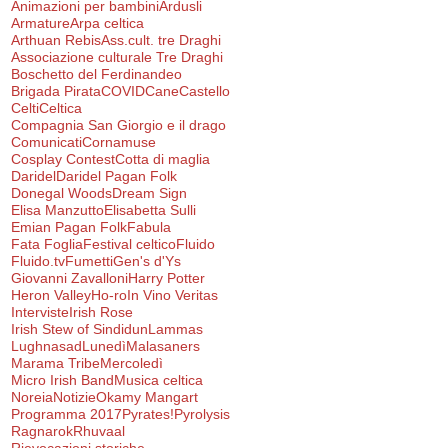
Animazioni per bambini
Ardusli
Armature
Arpa celtica
Arthuan Rebis
Ass.cult. tre Draghi
Associazione culturale Tre Draghi
Boschetto del Ferdinandeo
Brigada Pirata
COVID
Cane
Castello
Celti
Celtica
Compagnia San Giorgio e il drago
Comunicati
Cornamuse
Cosplay Contest
Cotta di maglia
Daridel
Daridel Pagan Folk
Donegal Woods
Dream Sign
Elisa Manzutto
Elisabetta Sulli
Emian Pagan Folk
Fabula
Fata Foglia
Festival celtico
Fluido
Fluido.tv
Fumetti
Gen's d'Ys
Giovanni Zavalloni
Harry Potter
Heron Valley
Ho-ro
In Vino Veritas
Interviste
Irish Rose
Irish Stew of Sindidun
Lammas
Lughnasad
Lunedì
Malasaners
Marama Tribe
Mercoledì
Micro Irish Band
Musica celtica
Noreia
Notizie
Okamy Mangart
Programma 2017
Pyrates!
Pyrolysis
Ragnarok
Rhuvaal