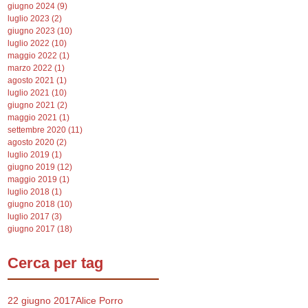
giugno 2024
(9)
9 post
luglio 2023
(2)
2 post
giugno 2023
(10)
10 post
luglio 2022
(10)
10 post
maggio 2022
(1)
1 post
marzo 2022
(1)
1 post
agosto 2021
(1)
1 post
luglio 2021
(10)
10 post
giugno 2021
(2)
2 post
maggio 2021
(1)
1 post
settembre 2020
(11)
11 post
agosto 2020
(2)
2 post
luglio 2019
(1)
1 post
giugno 2019
(12)
12 post
maggio 2019
(1)
1 post
luglio 2018
(1)
1 post
giugno 2018
(10)
10 post
luglio 2017
(3)
3 post
giugno 2017
(18)
18 post
Cerca per tag
22 giugno 2017
Alice Porro