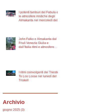
I potenti tamburi dei Fabula e
le atmosfere mistiche degli
Almakanta nel mercoledì del
Triskell
John Falko e Almakanta dal
Friuli Venezia Giulia e
dall’Italia ritmi e atmosfere
irlandesi e celtiche nel martedì
del Triskell
I ritmi coinvolgenti dei Triestini
To Loo Loose nel lunedì del
Triskell
Archivio
giugno 2025
(3)
3 post