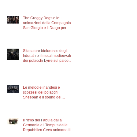
Cultura Celtica di Trieste
The Groggy Dogs e le
animazioni della Compagnia
San Giorgio e il Drago per
l’ultima giornata del Triskell
Sfumature bielorusse degli
Irdorath e il metal medioevale
dei polacchi Lyrre sul palco
del festival dalle 21.00
Le melodie irlandesi e
scozzesi dei polacchi
Sheeban e il sound dei
bielorussi Irorath venerdì sul
palco del Triskell
Il ritmo dei Fabula dalla
Germania e i Tempus dalla
Repubblica Ceca animano il
giovedì del Triskell