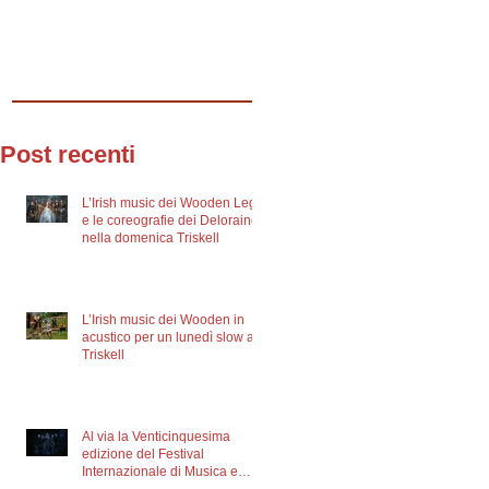
Post recenti
L’Irish music dei Wooden Legs
e le coreografie dei Deloraine
nella domenica Triskell
L’Irish music dei Wooden in
acustico per un lunedì slow al
Triskell
Al via la Venticinquesima
edizione del Festival
Internazionale di Musica e