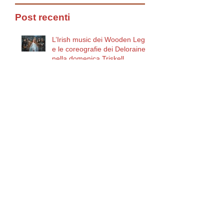
Post recenti
L’Irish music dei Wooden Legs
e le coreografie dei Deloraine
nella domenica Triskell
L’Irish music dei Wooden in
acustico per un lunedì slow al
Triskell
Al via la Venticinquesima
edizione del Festival
Internazionale di Musica e
Cultura Celtica di Trieste