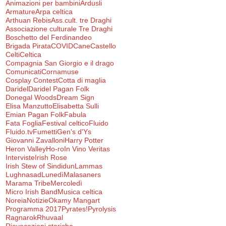
Animazioni per bambini
Ardusli
Armature
Arpa celtica
Arthuan Rebis
Ass.cult. tre Draghi
Associazione culturale Tre Draghi
Boschetto del Ferdinandeo
Brigada Pirata
COVID
Cane
Castello
Celti
Celtica
Compagnia San Giorgio e il drago
Comunicati
Cornamuse
Cosplay Contest
Cotta di maglia
Daridel
Daridel Pagan Folk
Donegal Woods
Dream Sign
Elisa Manzutto
Elisabetta Sulli
Emian Pagan Folk
Fabula
Fata Foglia
Festival celtico
Fluido
Fluido.tv
Fumetti
Gen's d'Ys
Giovanni Zavalloni
Harry Potter
Heron Valley
Ho-ro
In Vino Veritas
Interviste
Irish Rose
Irish Stew of Sindidun
Lammas
Lughnasad
Lunedì
Malasaners
Marama Tribe
Mercoledì
Micro Irish Band
Musica celtica
Noreia
Notizie
Okamy Mangart
Programma 2017
Pyrates!
Pyrolysis
Ragnarok
Rhuvaal