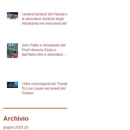
I potenti tamburi dei Fabula e
le atmosfere mistiche degli
Almakanta nel mercoledì del
Triskell
John Falko e Almakanta dal
Friuli Venezia Giulia e
dall’Italia ritmi e atmosfere
irlandesi e celtiche nel martedì
del Triskell
I ritmi coinvolgenti dei Triestini
To Loo Loose nel lunedì del
Triskell
Archivio
giugno 2025
(3)
3 post