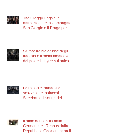
Cultura Celtica di Trieste
The Groggy Dogs e le
animazioni della Compagnia
San Giorgio e il Drago per
l’ultima giornata del Triskell
Sfumature bielorusse degli
Irdorath e il metal medioevale
dei polacchi Lyrre sul palco
del festival dalle 21.00
Le melodie irlandesi e
scozzesi dei polacchi
Sheeban e il sound dei
bielorussi Irorath venerdì sul
palco del Triskell
Il ritmo dei Fabula dalla
Germania e i Tempus dalla
Repubblica Ceca animano il
giovedì del Triskell