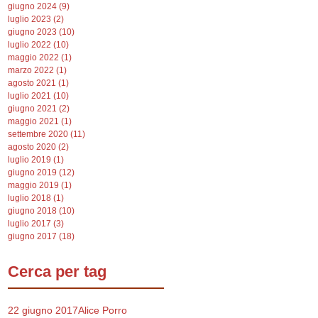
giugno 2024
(9)
9 post
luglio 2023
(2)
2 post
giugno 2023
(10)
10 post
luglio 2022
(10)
10 post
maggio 2022
(1)
1 post
marzo 2022
(1)
1 post
agosto 2021
(1)
1 post
luglio 2021
(10)
10 post
giugno 2021
(2)
2 post
maggio 2021
(1)
1 post
settembre 2020
(11)
11 post
agosto 2020
(2)
2 post
luglio 2019
(1)
1 post
giugno 2019
(12)
12 post
maggio 2019
(1)
1 post
luglio 2018
(1)
1 post
giugno 2018
(10)
10 post
luglio 2017
(3)
3 post
giugno 2017
(18)
18 post
Cerca per tag
22 giugno 2017
Alice Porro