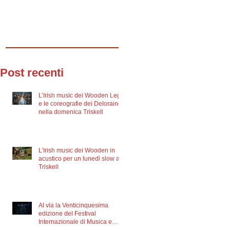
Post recenti
L’Irish music dei Wooden Legs
e le coreografie dei Deloraine
nella domenica Triskell
L’Irish music dei Wooden in
acustico per un lunedì slow al
Triskell
Al via la Venticinquesima
edizione del Festival
Internazionale di Musica e