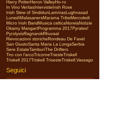
Harry Potter
Heron Valley
Ho-ro
In Vino Veritas
Interviste
Irish Rose
Irish Stew of Sindidun
Lammas
Lughnasad
Lunedì
Malasaners
Marama Tribe
Mercoledì
Micro Irish Band
Musica celtica
Noreia
Notizie
Okamy Mangart
Programma 2017
Pyrates!
Pyrolysis
Ragnarok
Rhuvaal
Rievocazioni storiche
Rondeau De Favel
San Giusto
Santa Maria La Longa
Serbia
Sere Estate
Tamburi
The Drifters
Tiro con l'arco
Tricorne
Trieste
Triskell
Triskell 2017
Triskell Triseste
Triskell;
Vassago
Seguici
Archivio
giugno 2025
(3)
3 post
giugno 2024
(9)
9 post
luglio 2023
(2)
2 post
giugno 2023
(10)
10 post
luglio 2022
(10)
10 post
maggio 2022
(1)
1 post