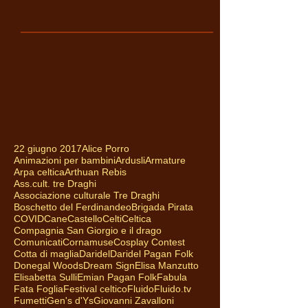
22 giugno 2017
Alice Porro
Animazioni per bambini
Ardusli
Armature
Arpa celtica
Arthuan Rebis
Ass.cult. tre Draghi
Associazione culturale Tre Draghi
Boschetto del Ferdinandeo
Brigada Pirata
COVID
Cane
Castello
Celti
Celtica
Compagnia San Giorgio e il drago
Comunicati
Cornamuse
Cosplay Contest
Cotta di maglia
Daridel
Daridel Pagan Folk
Donegal Woods
Dream Sign
Elisa Manzutto
Elisabetta Sulli
Emian Pagan Folk
Fabula
Fata Foglia
Festival celtico
Fluido
Fluido.tv
Fumetti
Gen's d'Ys
Giovanni Zavalloni