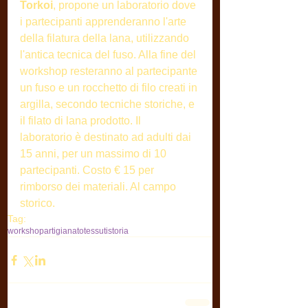
Torkoi
, propone un laboratorio dove 
i partecipanti apprenderanno l'arte 
della filatura della lana, utilizzando 
l'antica tecnica del fuso. Alla fine del 
workshop resteranno al partecipante 
un fuso e un rocchetto di filo creati in 
argilla, secondo tecniche storiche, e 
il filato di lana prodotto. Il  
laboratorio è destinato ad adulti dai 
15 anni, per un massimo di 10 
partecipanti. Costo € 15 per 
rimborso dei materiali. Al campo 
storico.
Tag:
workshop
artigianato
tessuti
storia