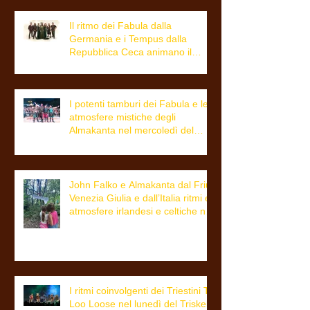
Il ritmo dei Fabula dalla
Germania e i Tempus dalla
Repubblica Ceca animano il
giovedì del Triskell
I potenti tamburi dei Fabula e le
atmosfere mistiche degli
Almakanta nel mercoledì del
Triskell
John Falko e Almakanta dal Friuli
Venezia Giulia e dall’Italia ritmi e
atmosfere irlandesi e celtiche nel
martedì del Triskell
I ritmi coinvolgenti dei Triestini To
Loo Loose nel lunedì del Triskell