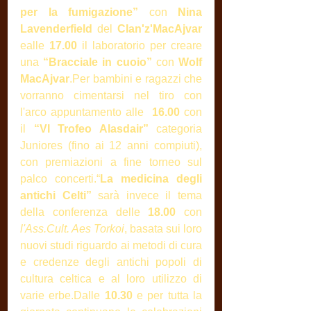
per la fumigazione”
 con 
Nina 
Lavenderfield
 del 
Clan'z'MacAjvar 
ealle 
17.00
 il laboratorio per creare 
una 
“Bracciale in cuoio”
 con 
Wolf 
MacAjvar
.Per bambini e ragazzi che 
vorranno cimentarsi nel tiro con 
l'arco appuntamento alle  
16.00
 con 
il 
“VI Trofeo Alasdair”
 categoria 
Juniores (fino ai 12 anni compiuti), 
con premiazioni a fine torneo sul 
palco concerti.“
La medicina degli 
antichi Celti”
 sarà invece il tema 
della conferenza delle 
18.00
 con 
l'Ass.Cult. Aes Torkoi
, basata sui loro 
nuovi studi riguardo ai metodi di cura 
e credenze degli antichi popoli di 
cultura celtica e al loro utilizzo di 
varie erbe.Dalle 
10.30
 e per tutta la 