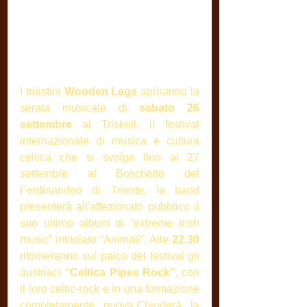
I triestini 
Wooden Legs
 apriranno la 
serata musicale di 
sabato 26 
settembre
 al Triskell, il festival 
internazionale di musica e cultura 
celtica che si svolge fino al 27 
settembre al Boschetto del 
Ferdinandeo di Trieste, la band 
presenterà all'affezionato pubblico il 
suo ultimo album di “extreme irish 
music” intitolato “Animali”. Alle 
22.30
ritorneranno sul palco del festival gli 
austriaci 
“Celtica Pipes Rock”
, con 
il loro celtic-rock e in una formazione 
completamente nuova.Chiuderà la 