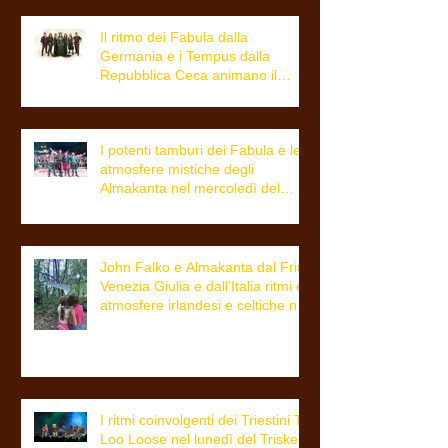
Il ritmo dei Fabula dalla
Germania e i Tempus dalla
Repubblica Ceca animano il
giovedì del Triskell
I potenti tamburi dei Fabula e le
atmosfere mistiche degli
Almakanta nel mercoledì del
Triskell
John Falko e Almakanta dal Friuli
Venezia Giulia e dall’Italia ritmi e
atmosfere irlandesi e celtiche nel
martedì del Triskell
I ritmi coinvolgenti dei Triestini To
Loo Loose nel lunedì del Triskell