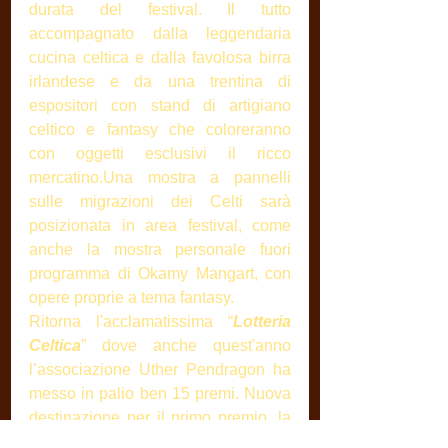
durata del festival. Il tutto 
accompagnato dalla leggendaria 
cucina celtica e dalla favolosa birra 
irlandese e da una trentina di 
espositori con stand di artigiano 
celtico e fantasy che coloreranno 
con oggetti esclusivi il ricco 
mercatino.Una mostra a pannelli 
sulle migrazioni dei Celti sarà 
posizionata in area festival, come 
anche la mostra personale fuori 
programma di Okamy Mangart, con 
opere proprie a tema fantasy.
Ritorna l'acclamatissima “
Lotteria 
Celtica
” dove anche quest'anno 
l’associazione Uther Pendragon ha 
messo in palio ben 15 premi. Nuova 
destinazione per il primo premio, la 
bellissima 
Galizia
 celtica (Spagna) 