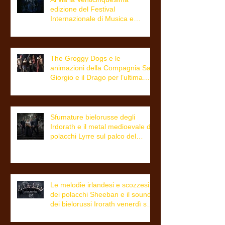
edizione del Festival
Internazionale di Musica e
Cultura Celtica di Trieste
The Groggy Dogs e le
animazioni della Compagnia San
Giorgio e il Drago per l’ultima
giornata del Triskell
Sfumature bielorusse degli
Irdorath e il metal medioevale dei
polacchi Lyrre sul palco del
festival dalle 21.00
Le melodie irlandesi e scozzesi
dei polacchi Sheeban e il sound
dei bielorussi Irorath venerdì sul
palco del Triskell