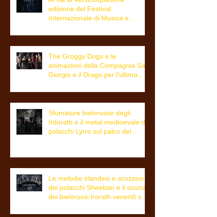
edizione del Festival
Internazionale di Musica e
Cultura Celtica di Trieste
The Groggy Dogs e le
animazioni della Compagnia San
Giorgio e il Drago per l’ultima
giornata del Triskell
Sfumature bielorusse degli
Irdorath e il metal medioevale dei
polacchi Lyrre sul palco del
festival dalle 21.00
Le melodie irlandesi e scozzesi
dei polacchi Sheeban e il sound
dei bielorussi Irorath venerdì sul
palco del Triskell