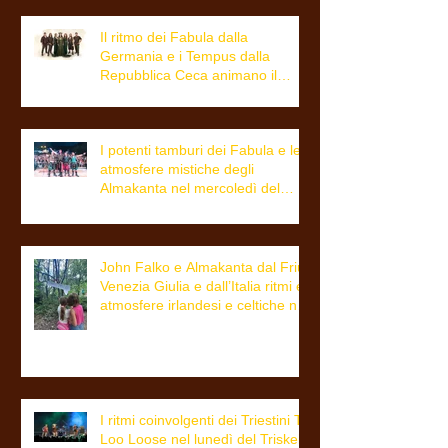
Il ritmo dei Fabula dalla
Germania e i Tempus dalla
Repubblica Ceca animano il
giovedì del Triskell
I potenti tamburi dei Fabula e le
atmosfere mistiche degli
Almakanta nel mercoledì del
Triskell
John Falko e Almakanta dal Friuli
Venezia Giulia e dall’Italia ritmi e
atmosfere irlandesi e celtiche nel
martedì del Triskell
I ritmi coinvolgenti dei Triestini To
Loo Loose nel lunedì del Triskell