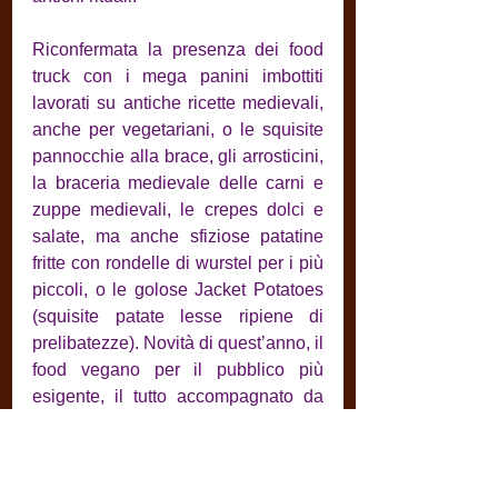
Riconfermata la presenza dei food 
truck con i mega panini imbottiti 
lavorati su antiche ricette medievali, 
anche per vegetariani, o le squisite 
pannocchie alla brace, gli arrosticini, 
la braceria medievale delle carni e 
zuppe medievali, le crepes dolci e 
salate, ma anche sfiziose patatine 
fritte con rondelle di wurstel per i più 
piccoli, o le golose Jacket Potatoes 
(squisite patate lesse ripiene di 
prelibatezze). Novità di quest’anno, il 
food vegano per il pubblico più 
esigente, il tutto accompagnato da 
birra irlandese e da una trentina di 
espositori con stand di artigianato 
celtico e fantasy che coloreranno 